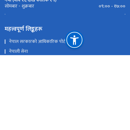
गर्मी (माघ १६ देखि कार्तिक १५)
०९:०० - १७:००
सोमबार - शुक्रबार
.
.
महत्त्वपूर्ण लिङ्कहरू
नेपाल सरकारको आधिकारिक पोर्टल
नेपाली सेना
प्रधानमन्त्री तथा मन्त्रिपरिषद्को कार्यालय
काठमाडौँ-तराई/मधेश आयोजना
राष्ट्रिय सुरक्षा परिषद्को सचिवालय
राष्ट्रिय प्राकृतिक स्रोत तथा वित्त आयोग
सिंहदरवार, काठमाडौं, नेपाल
info@mod.gov.np
०१-४२११२८९