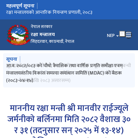
महत्त्वपूर्ण सूचना
मुख्य नेभिगेसनमा जानुहोस्
Invitation for Electronic Bids (MoD/2083-084-Bid-01)
रक्षा मन्त्रालयको आन्तरिक नियन्त्रण प्रणाली, २०८३
रक्षा मन्त्रालयको कार्यसम्पादन कार्यविधि, २०८२
नेपाल सरकार
रक्षा मन्त्रालय
भाषा चयन गर्नुहोस
NEP
सिंहदरवार, काठमाडौं, नेपाल
मुख्य नेभिगेसनमा जानुहोस्
सूचना
Invitation for Electronic Bids (MoD/2083-084-Bid-01)
आ.व. २०८२/०८३ को चौथो त्रैमासिक तथा वार्षिक प्रगति समीक्षा एवम्
सूचनाको हक सम्बन्धी ऐन, २०६४ को दफा ५(३) र सूचनाको हक सम्बन्धी
मन्त्रालयबाट सम्पादित कार्यहरुको मासिक प्रगति विवरण (२०८३ असार)
मन्त्रालयबाट सम्पादित कार्यहरुको मासिक प्रगति विवरण (२०८३ जेठ)
मन्त्रालयस्तरीय विकास समस्या समाधान समिति (MDAC) को बैठक
नियमावली, २०६५ को नियम ३ बमोजिम सार्वजनिक गरिएको विवरण
(२०८३-०४-१४)
(२०८३ वैशाख देखि २०८३ असारसम्म)
माननीय रक्षा मन्त्री श्री मानवीर राईज्यूले
जर्मनीको बर्लिनमा मिति २०८२ वैशाख ३०
र ३१ (तदनुसार सन् २०२५ में १३-१४)